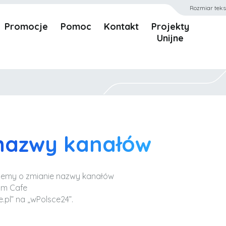
Rozmiar teks
Promocje
Pomoc
Kontakt
Projekty
Unijne
nazwy kanałów
ujemy o zmianie nazwy kanałów
lm Cafe
e.pl” na „wPolsce24”.