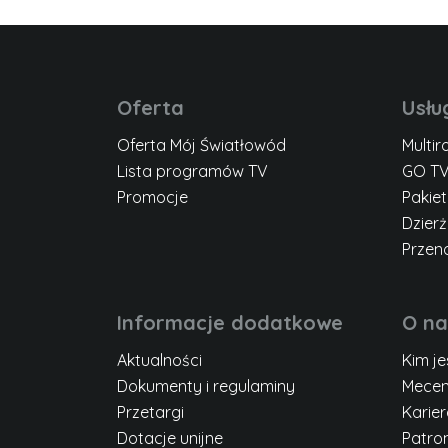
Oferta
Usłu
Oferta Mój Światłowód
Multi
Lista programów TV
GO T
Promocje
Pakie
Dzier
Przen
Informacje dodatkowe
O na
Aktualności
Kim j
Dokumenty i regulaminy
Mecen
Przetargi
Karie
Dotacje unijne
Patro