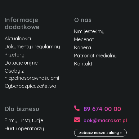
Informacje
O nas
dodatkowe
Kim jesteśmy
Aktualności
Mecenat
Dokumenty i regulaminy
Kariera
Przetargi
Patronat medialny
Dotacje unijne
Kontakt
Osoby z
niepełnosprawnościami
Cyberbezpieczeństwo
Dla biznesu
89 674 00 00
Firmy i instytucje
bok@macrosat.pl
Hurt i operatorzy
zobacz nasze salony »