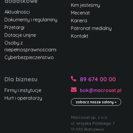
dodatkowe
Kim jesteśmy
Aktualności
Mecenat
Dokumenty i regulaminy
Kariera
Przetargi
Patronat medialny
Dotacje unijne
Kontakt
Osoby z
niepełnosprawnościami
Cyberbezpieczeństwo
Dla biznesu
89 674 00 00
Firmy i instytucje
bok@macrosat.pl
Hurt i operatorzy
zobacz nasze salony »
Macrosat sp. z o.o.
ul. Wojska Polskiego 7
11-010 Barczewo