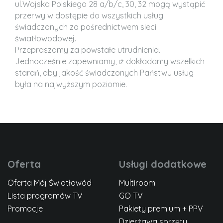
ul.Wojska Polskiego 28 a/b/c, 30, 32 mogą wystąpić
przerwy w dostępie do wszystkich usług
świadczonych za pośrednictwem sieci
światłowodowej.
Przepraszamy za powstałe utrudnienia.
Jednocześnie zapewniamy, iż dokładamy wszelkich
starań, aby jakość świadczonych Państwu usług
była na najwyższym poziomie.
Oferta
Usługi dodatkowe
Oferta Mój Światłowód
Multiroom
Lista programów TV
GO TV
Promocje
Pakiety premium + PPV
Dzierżawa sprzętu