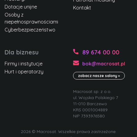
Dotacje unijne
Kontakt
Osoby z
niepełnosprawnościami
Cyberbezpieczeństwo
Dla biznesu
89 674 00 00
Firmy i instytucje
bok@macrosat.pl
Hurt i operatorzy
zobacz nasze salony »
Macrosat sp. z o.o.
ul. Wojska Polskiego 7
11-010 Barczewo
KRS 0001004889
NIP 7393976580
2026 © Macrosat. Wszelkie prawa zastrzeżone.