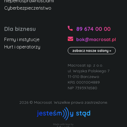
niepełnosprawnościami
Cyberbezpieczeństwo
Dla biznesu
89 674 00 00
Firmy i instytucje
bok@macrosat.pl
Hurt i operatorzy
zobacz nasze salony »
Macrosat sp. z o.o.
ul. Wojska Polskiego 7
11-010 Barczewo
KRS 0001004889
NIP 7393976580
2026 © Macrosat. Wszelkie prawa zastrzeżone.