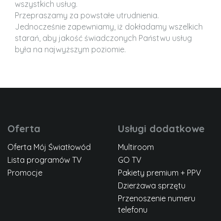
wszystkich usług.
Przepraszamy za powstałe utrudnienia.
Jednocześnie zapewniamy, iż dokładamy wszelkich
starań, aby jakość świadczonych Państwu usług
była na najwyższym poziomie.
Oferta
Usługi dodatkowe
Oferta Mój Światłowód
Multiroom
Lista programów TV
GO TV
Promocje
Pakiety premium + PPV
Dzierżawa sprzętu
Przenoszenie numeru
telefonu