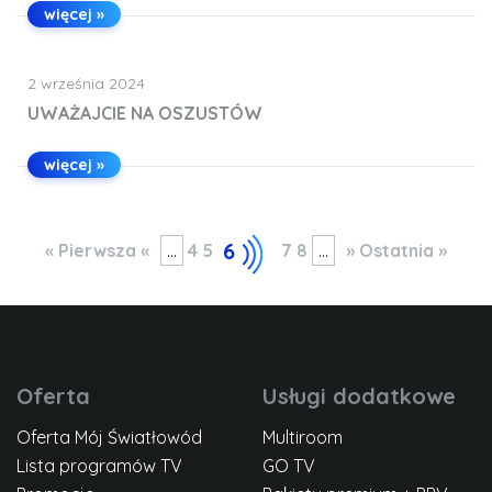
więcej »
2 września 2024
UWAŻAJCIE NA OSZUSTÓW
więcej »
6
« Pierwsza
«
...
4
5
7
8
...
»
Ostatnia »
Oferta
Usługi dodatkowe
Oferta Mój Światłowód
Multiroom
Lista programów TV
GO TV