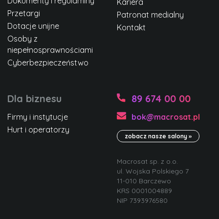
Dokumenty i regulaminy
Kariera
Przetargi
Patronat medialny
Dotacje unijne
Kontakt
Osoby z
niepełnosprawnościami
Cyberbezpieczeństwo
Dla biznesu
89 674 00 00
Firmy i instytucje
bok@macrosat.pl
Hurt i operatorzy
zobacz nasze salony »
Macrosat sp. z o.o.
ul. Wojska Polskiego 7
11-010 Barczewo
KRS 0001004889
NIP 7393976580