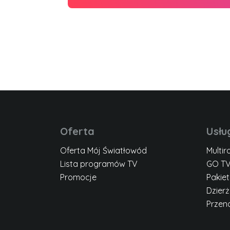
Oferta
Usłu
Oferta Mój Światłowód
Multi
Lista programów TV
GO T
Promocje
Pakie
Dzier
Przen