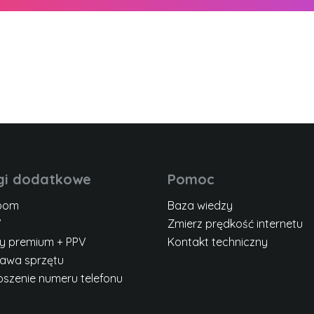
gi dodatkowe
Pomoc
room
Baza wiedzy
V
Zmierz prędkość internetu
ty premium + PPV
Kontakt techniczny
żawa sprzętu
oszenie numeru telefonu