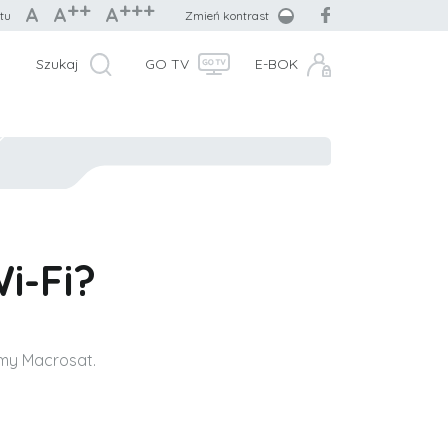
++
+++
A
A
A
tu
Zmień kontrast
Szukaj
GO TV
E-BOK
i-Fi?
rmy Macrosat.