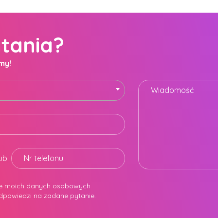
ytania?
my!
Wiadomość
lub
Nr telefonu
e moich danych osobowych
odpowiedzi na zadane pytanie.