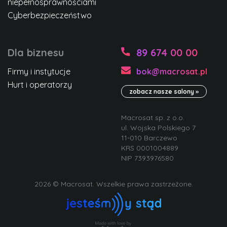
niepełnosprawnościami
Cyberbezpieczeństwo
Dla biznesu
89 674 00 00
Firmy i instytucje
bok@macrosat.pl
Hurt i operatorzy
zobacz nasze salony »
Macrosat sp. z o.o.
ul. Wojska Polskiego 7
11-010 Barczewo
KRS 0001004889
NIP 7393976580
2026 © Macrosat. Wszelkie prawa zastrzeżone.