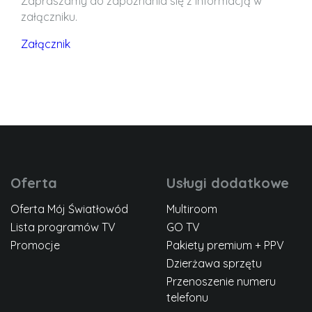
Zapraszamy do zapoznania się z informacją w
załączniku.
Załącznik
Oferta
Usługi dodatkowe
Oferta Mój Światłowód
Multiroom
Lista programów TV
GO TV
Promocje
Pakiety premium + PPV
Dzierżawa sprzętu
Przenoszenie numeru
telefonu